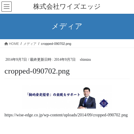
コ
ナ
株式会社ワイズエッジ
ン
ビ
テ
ゲ
ン
ー
メディア
ツ
シ
へ
ョ
ス
ン
HOME
メディア
cropped-090702.png
キ
に
ッ
移
プ
動
2014年9月7日
/ 最終更新日時 :
2014年9月7日
shimizu
cropped-090702.png
https://wise-edge.co.jp/wp-content/uploads/2014/09/cropped-090702.png